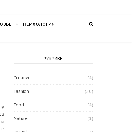
ОВЬЕ
ПСИХОЛОГИЯ
РУБРИКИ
Creative
(4)
Fashion
(30)
Food
(4)
ну
ов
Nature
(3)
ли
не
Travel
(4)