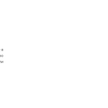
 в
во
ли