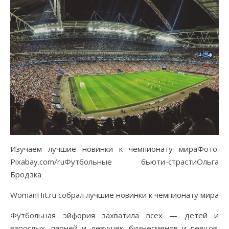
Изучаем лучшие новинки к чемпионату мираФото:
Pixabay.com/ruФутбольные бьюти-страстиОльга
Бродзка
WomanHit.ru собрал лучшие новинки к чемпионату мира
Футбольная эйфория захватила всех — детей и
взрослых, парней и девушек, бизнесменов и певцов.