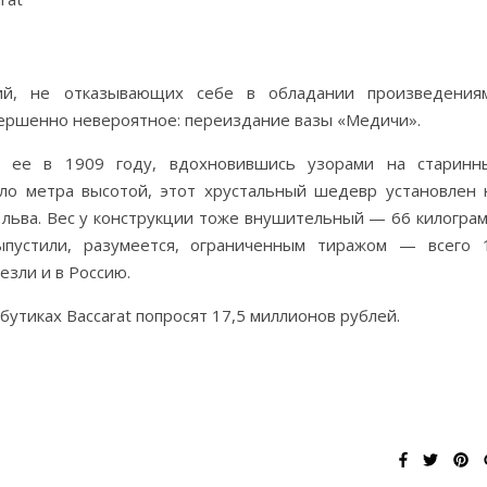
ий, не отказывающих себе в обладании произведения
овершенно невероятное: переиздание вазы «Медичи».
и ее в 1909 году, вдохновившись узорами на старинн
ло метра высотой, этот хрустальный шедевр установлен 
 льва. Вес у конструкции тоже внушительный — 66 килограм
ыпустили, разумеется, ограниченным тиражом — всего 
езли и в Россию.
бутиках Baccarat попросят 17,5 миллионов рублей.