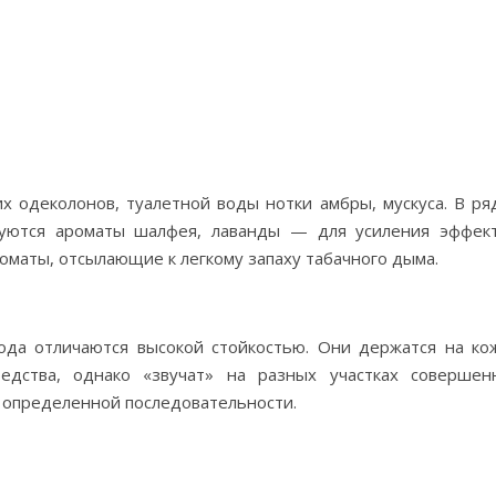
 одеколонов, туалетной воды нотки амбры, мускуса. В ря
зуются ароматы шалфея, лаванды — для усиления эффект
аты, отсылающие к легкому запаху табачного дыма.
ода отличаются высокой стойкостью. Они держатся на ко
дства, однако «звучат» на разных участках совершен
о определенной последовательности.