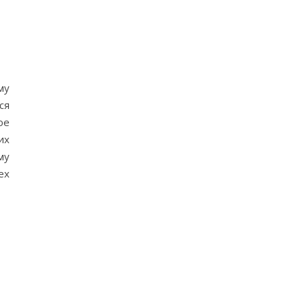
му
ся
ое
их
му
ех