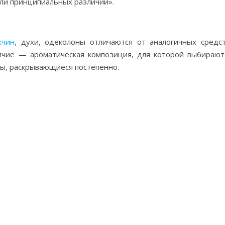
ели принципиальных различий».
жчин
, духи, одеколоны отличаются от аналогичных средст
ичие — ароматическая композиция, для которой выбирают
ты, раскрывающиеся постепенно.