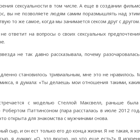
рения сексуальности в том числе. А еще в создании фильмо
ос, вы не позволяете людям самим поразмышлять над этим
вую то же самое, когда мы занимается сексом друг с другом.
 не ответит на вопросы о своих сексуальных предпочтения
не.
звезда не так давно рассказывала, почему разочаровалась
дленно становилось тривиальным, мне это не нравилось. 
омикса, я думала: «Ты делаешь мои отношения такими, каки
стречается с моделью Стеллой Максвелл, раньше была
» Робертом Паттинсоном (пара рассталась в июле 2012 года
что открыта для знакомства с мужчинами снова.
й сыр, и он ест только его до конца жизни. Я не такая, я хо
сыр, я думаю: «О, это вкусно, но что еще есть?» Я искрен