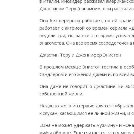
в Италии. Инсайдер рассказал американском
Джастином Теру (напомним, они расстались 
Она без перерыва работает, но ей нравитс
работает с актрисой со времен сериала 
недели три, но за все это время успела
знакомства. Она все время сосредоточена 
Джастин Теру и Дженнифер Энистон
В прошлом месяце Энистон гостила в осо
Сэндлером и его женой Джеки и, по всей 
Она даже не говорит о Джастине. Ей абс
собственной жизни.
Недавно же, в интервью для сентябрьског
к слухам, касающимся ее личной жизни, и
«Она не может удержать мужчину» и «Она 
мифы обо мне. Еще считается, что у меня р