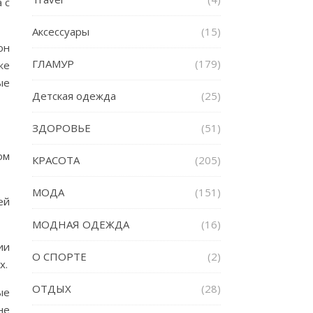
 с
Аксессуары
(15)
он
ГЛАМУР
(179)
же
ые
Детская одежда
(25)
ЗДОРОВЬЕ
(51)
ом
КРАСОТА
(205)
МОДА
(151)
ей
МОДНАЯ ОДЕЖДА
(16)
ии
О СПОРТЕ
(2)
х.
ОТДЫХ
(28)
ые
не