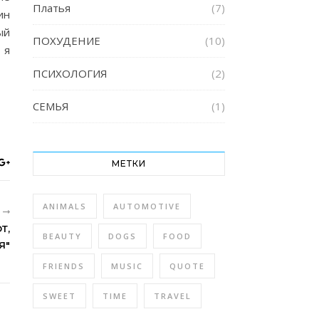
Платья
(7)
ин
ый
ПОХУДЕНИЕ
(10)
 я
ПСИХОЛОГИЯ
(2)
СЕМЬЯ
(1)
МЕТКИ
ANIMALS
AUTOMOTIVE
R
Т,
BEAUTY
DOGS
FOOD
Я"
FRIENDS
MUSIC
QUOTE
SWEET
TIME
TRAVEL