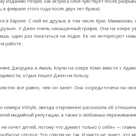
у изданию People, как актриса себя чувствует после разрыва
в феврале этого года после двух лет брака):
я в Европе. С ней ее друзья, в том числе Крис Макмиллан, 
«Друзья». У Джен очень насыщенный график. Она на озере у
 лишь один раз покататься на лодке. Ее не интересуют нов
на работе.
бняке Джорджа и Амаль Клуни на озере Комо вместе с Адам
видимости, отдых пошел Джен на пользу.
олютно все равно, чем он занят. Она сосредоточена на сво
о номера InStyle, звезда откровенно рассказала об отношен
 своей медийной репутации, а также о любовных переживания
не хочет детей, потому что думает только о себе» — главн
азбитое сердце. Это совсем не так. И никто не знает, что м