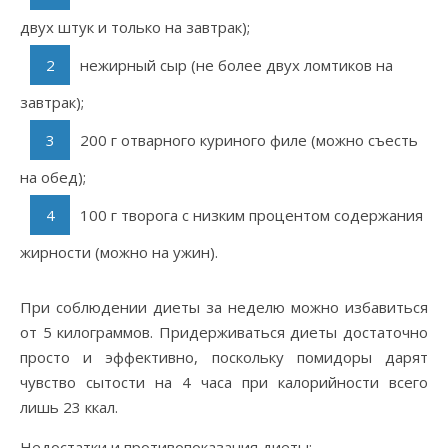
двух штук и только на завтрак);
нежирный сыр (не более двух ломтиков на
завтрак);
200 г отварного куриного филе (можно съесть
на обед);
100 г творога с низким процентом содержания
жирности (можно на ужин).
При соблюдении диеты за неделю можно избавиться
от 5 килограммов. Придерживаться диеты достаточно
просто и эффективно, поскольку помидоры дарят
чувство сытости на 4 часа при калорийности всего
лишь 23 ккал.
Недостатки и противопоказания диеты: