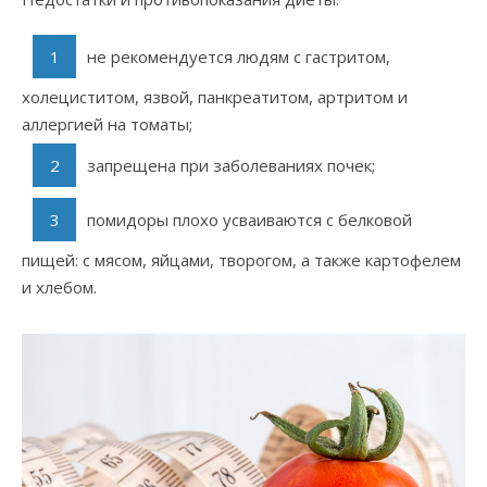
не рекомендуется людям с гастритом,
холециститом, язвой, панкреатитом, артритом и
аллергией на томаты;
запрещена при заболеваниях почек;
помидоры плохо усваиваются с белковой
пищей: с мясом, яйцами, творогом, а также картофелем
и хлебом.